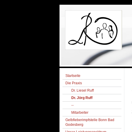
Startseite
Die Praxis
Dr. Liesel Ruff
Dr. Jörg Ruff
--
Mitarbeiter
Gelbfieberimpfstelle Bonn Bad
Godesberg