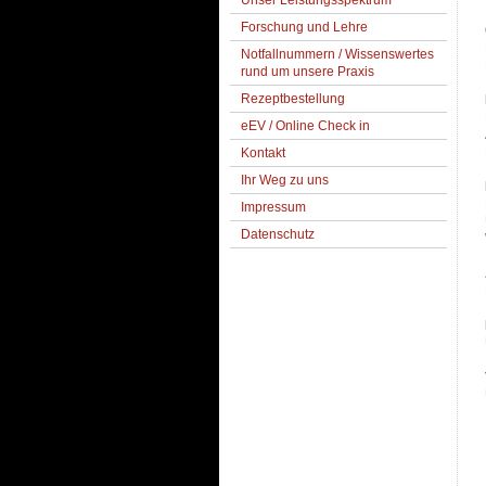
Unser Leistungsspektrum
Forschung und Lehre
Notfallnummern / Wissenswertes
rund um unsere Praxis
Rezeptbestellung
eEV / Online Check in
Kontakt
Ihr Weg zu uns
Impressum
Datenschutz